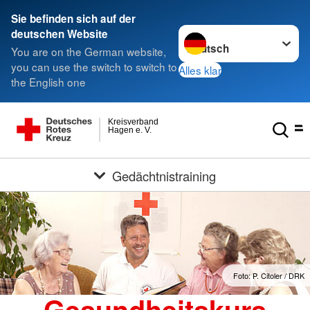
Sie befinden sich auf der
Sprache wechseln zu
deutschen Website
You are on the German website,
you can use the switch to switch to
Alles klar
the English one
Kreisverband
Hagen e. V.
Gedächtnistraining
Foto: P. Citoler / DRK
Gesundheitskurs