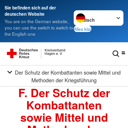
Sie befinden sich auf der
Sprache wechseln zu
deutschen Website
You are on the German website,
you can use the switch to switch to
Alles klar
the English one
Kreisverband
Hagen e. V.
Der Schutz der Kombattanten sowie Mittel und
Methoden der Kriegsführung
F. Der Schutz der
Kombattanten
sowie Mittel und