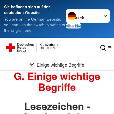
Sie befinden sich auf der
Sprache wechseln zu
deutschen Website
You are on the German website,
you can use the switch to switch to
Alles klar
the English one
Kreisverband
Hagen e. V.
Einige wichtige Begriffe
G. Einige wichtige
Begriffe
Lesezeichen -