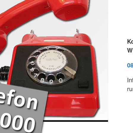
K
Wi
0
In
ru