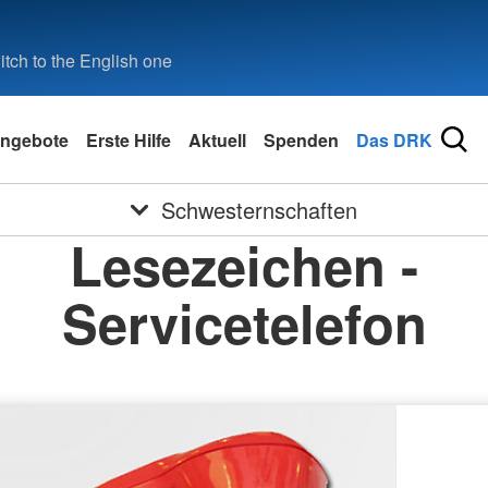
tch to the English one
ngebote
Erste Hilfe
Aktuell
Spenden
Das DRK
Schwesternschaften
Lesezeichen -
Servicetelefon