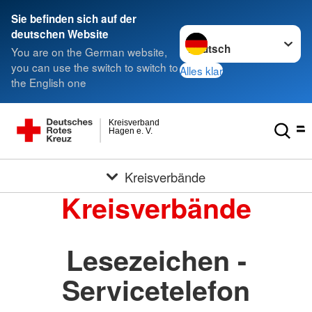
Sie befinden sich auf der
Sprache wechseln zu
deutschen Website
You are on the German website,
you can use the switch to switch to
Alles klar
the English one
Kreisverband
Hagen e. V.
Kreisverbände
Kreisverbände
Lesezeichen -
Servicetelefon